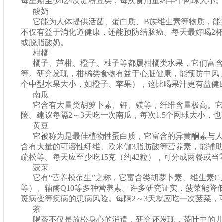
每星期至少吃4次淀粉豆类，每次食用量约半个网球大小
酸奶
它能为人体提供活菌、蛋白质、B族维生素等物质，能
不仅有益于消化道健康，还能预防结肠癌。每天最好喝2
或脱脂酸奶。
柑橘
橘子、芦柑、橙子、柚子等都属柑橘类水果，它们富含
等。研究发现，柑橘类食物有益于心脏健康，能预防中风
个中型水果大小，如橙子、苹果），这比喝果汁更有益健
南瓜
它含有大量类胡萝卜素、钾、镁等，纤维含量极高。
险。建议每隔2～3天吃一次南瓜，每次1.5个网球大小，
黄豆
它被称为是最佳植物性蛋白质，它富含的异黄酮素与
含有大量的可溶性纤维、欧米伽3脂肪酸等营养素，能辅
疏松等。每天应至少吃15克（约42粒），可分成两餐或当
菠菜
它有“营养模范生”之称，它富含类胡萝卜素、维生素
等）、辅酶Q10等多种营养素。许多研究证实，菠菜能降
斑病变等疾病的患病风险。每隔2～3天就应吃一次菠菜，
茶
喝茶不仅是放松身心的消遣，研究还发现，茶叶中的