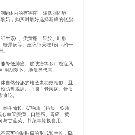
。
抑制体内的有害菌，降低胆固醇，
杯酸奶，购买时最好选择新鲜的低脂
维生素C、类黄酮、果胶、叶酸
、糖尿病等。建议每天吃1份（约一
康。
它能降低肺癌、皮肤癌等多种癌症风
也可用胡萝卜、地瓜等代替。
人体自然分泌的雌激素功效相似，且
助预防乳腺癌、心脑血管疾病、骨质
零食吃。
C、维生素K、矿物质（钙质、铁质
低心血管疾病、口腔癌、胃癌、黄
可与甘蓝菜、芥菜等轮换食用。
儿茶素可抑制肿瘤的形成和生长，降