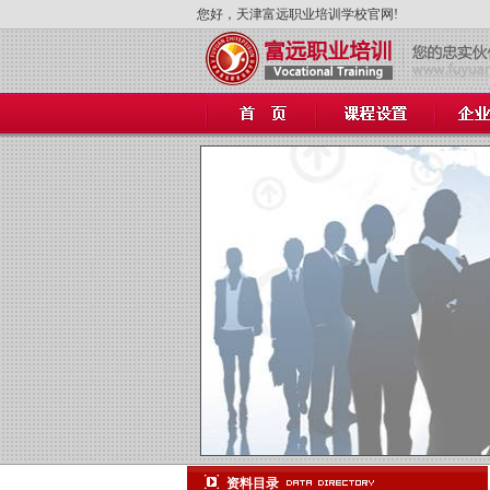
您好，天津富远职业培训学校官网!
null
null
null
null
null
null
null
资料目录