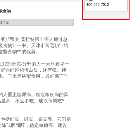
您的位置：富远职业培训首页/职业技能培训
400-022-7012
级食物
3-7-5】
家斯蒂文·普拉特博士等人通过总
级食物》一书。天津市富远职业培
这些食物中的优势。
过220毫克/分升的人一天只要喝一
麦富含纤维和蛋白质，还有镁、钾、
米、玉米等搭配食用，最好保证吃
的人罹患糖尿病、癌症等疾病的风
热量高，不宜多吃。建议每周吃5
，包括红豆、绿豆、扁豆等。它们脂
助降低胆固醇，稳定血糖等。建议