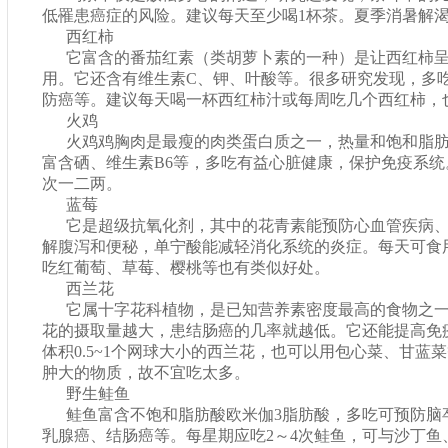
低罹患癌症的风险。建议每天至少喝1杯茶。夏季消暑解
西红柿
它富含的番茄红素（类胡萝卜素的一种）是让西红柿
用。它还含有维生素C、钾、叶酸等。很多研究发现，多
防癌等。建议每天喝一杯西红柿汁或每周吃几个西红柿，
火鸡
火鸡鸡胸肉是最瘦的肉类蛋白质之一，热量和饱和脂
富含硒、维生素B6等，多吃有益心脏健康，保护免疫系统
次一二两。
蓝莓
它是超级抗氧化剂，其中的花青素能预防心血管疾病
解腹泻和便秘，单宁酸能减轻消化系统的炎症。每天可食用
吃红葡萄、草莓、樱桃等也有类似好处。
西兰花
它属十字花科植物，是已知营养素密度最高的食物之
花的摄取量越大，患结肠癌的几率就越低。它还能提高免
体积0.5~1个网球大小的西兰花，也可以用包心菜、甘蓝
肿大的物质，故不宜吃太多。
野生鲑鱼
鲑鱼富含不饱和脂肪酸欧米伽3脂肪酸，多吃可预防脑
乳腺癌、结肠癌等。每星期应吃2～4次鲑鱼，可与沙丁鱼