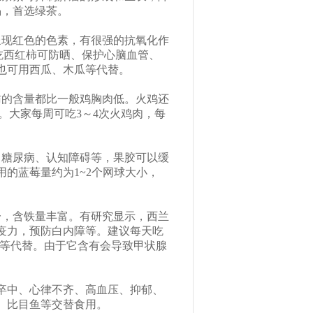
渴，首选绿茶。
呈现红色的色素，有很强的抗氧化作
吃西红柿可防晒、保护心脑血管、
也可用西瓜、木瓜等代替。
肪的含量都比一般鸡胸肉低。火鸡还
。大家每周可吃3～4次火鸡肉，每
、糖尿病、认知障碍等，果胶可以缓
的蓝莓量约为1~2个网球大小，
一，含铁量丰富。有研究显示，西兰
疫力，预防白内障等。建议每天吃
菜等代替。由于它含有会导致甲状腺
卒中、心律不齐、高血压、抑郁、
、比目鱼等交替食用。