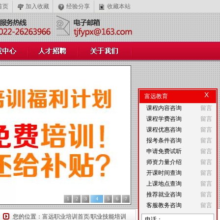
首页
加入收藏
经验分享
收藏本站
X
富远教育
课程内容咨询
留言
课程学费咨询
留言
课程优惠咨询
留言
报考条件咨询
留言
申请免费试听
留言
师资力量介绍
留言
开课时间查询
留言
上课地点查询
留言
推荐就业咨询
留言
1
2
3
4
5
6
7
客服教务咨询
留言
您的位置：
富远职业培训首页
/职业技能培训
电话：