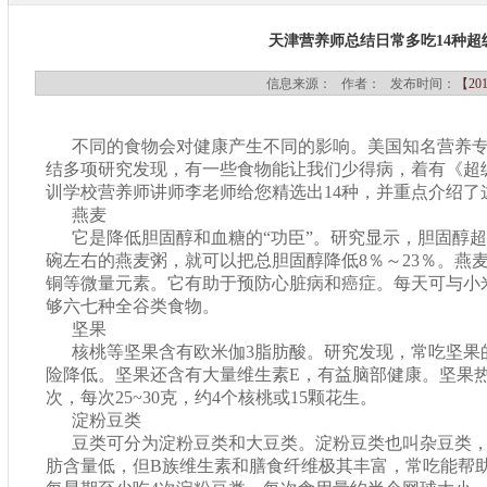
天津营养师总结日常多吃14种超
信息来源：
作者：
发布时间：
【201
不同的食物会对健康产生不同的影响。美国知名营养专
结多项研究发现，有一些食物能让我们少得病，着有《超
训学校营养师讲师李老师给您精选出14种，并重点介绍了
燕麦
它是降低胆固醇和血糖的“功臣”。研究显示，胆固醇超
碗左右的燕麦粥，就可以把总胆固醇降低8％～23％。燕
铜等微量元素。它有助于预防心脏病和癌症。每天可与小
够六七种全谷类食物。
坚果
核桃等坚果含有欧米伽3脂肪酸。研究发现，常吃坚果
险降低。坚果还含有大量维生素E，有益脑部健康。坚果
次，每次25~30克，约4个核桃或15颗花生。
淀粉豆类
豆类可分为淀粉豆类和大豆类。淀粉豆类也叫杂豆类
肪含量低，但B族维生素和膳食纤维极其丰富，常吃能帮