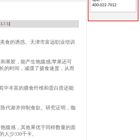
您的位置：富远职业培训首页/职业技能培训
400-022-7012
3-7-5】
住美食的诱惑。天津市富远职业培训
和果胶，能产生饱腹感;苹果还可
较长的时间，减缓了摄食速度，从而
其中丰富的膳食纤维和蛋白质还能
新陈代谢并抑制食欲。研究证明，咖
有饱腹感，其效果优于同样数量的面
人少330千卡。