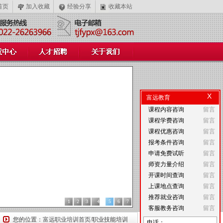
首页
加入收藏
经验分享
收藏本站
X
富远教育
课程内容咨询
留言
课程学费咨询
留言
课程优惠咨询
留言
报考条件咨询
留言
申请免费试听
留言
师资力量介绍
留言
开课时间查询
留言
上课地点查询
留言
推荐就业咨询
留言
1
2
3
4
5
6
7
客服教务咨询
留言
您的位置：
富远职业培训首页
/职业技能培训
电话：