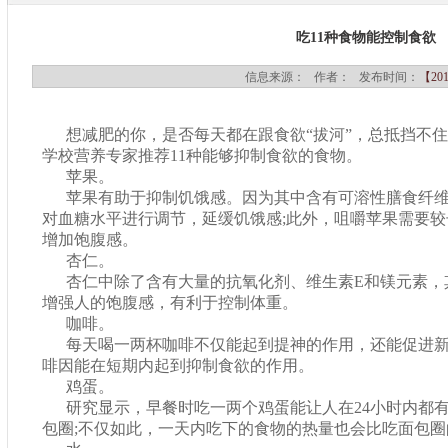
吃11种食物能控制食欲
信息来源：
作者：
发布时间：
【201
想减肥的你，是否每天都在跟食欲“拔河”，总抵挡不
学校营养专家推荐11种能够抑制食欲的食物。
苹果。
苹果有助于抑制饥饿感。因为其中含有可溶性膳食纤维
对血糖水平进行调节，延缓饥饿感;此外，咀嚼苹果需要
增加饱腹感。
杏仁。
杏仁中除了含有大量的抗氧化剂、维生素E和镁元素，
增强人的饱腹感，有利于控制体重。
咖啡。
每天喝一两杯咖啡不仅能起到提神的作用，还能促进
啡因能在短期内起到抑制食欲的作用。
鸡蛋。
研究显示，早餐时吃一两个鸡蛋能让人在24小时内都
包圈;不仅如此，一天内吃下的食物的热量也会比吃面包圈的