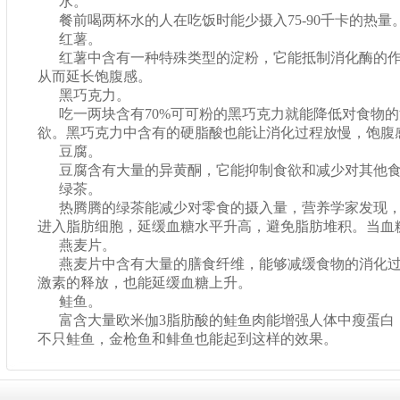
水。
餐前喝两杯水的人在吃饭时能少摄入75-90千卡的热量
红薯。
红薯中含有一种特殊类型的淀粉，它能抵制消化酶的
从而延长饱腹感。
黑巧克力。
吃一两块含有70%可可粉的黑巧克力就能降低对食物
欲。黑巧克力中含有的硬脂酸也能让消化过程放慢，饱腹
豆腐。
豆腐含有大量的异黄酮，它能抑制食欲和减少对其他
绿茶。
热腾腾的绿茶能减少对零食的摄入量，营养学家发现
进入脂肪细胞，延缓血糖水平升高，避免脂肪堆积。当血
燕麦片。
燕麦片中含有大量的膳食纤维，能够减缓食物的消化
激素的释放，也能延缓血糖上升。
鲑鱼。
富含大量欧米伽3脂肪酸的鲑鱼肉能增强人体中瘦蛋白
不只鲑鱼，金枪鱼和鲱鱼也能起到这样的效果。